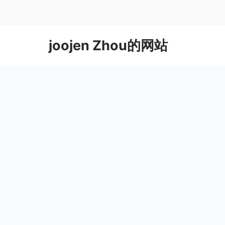
Skip
to
content
joojen Zhou的网站