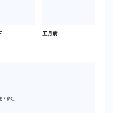
下
五月病
用
*
标注