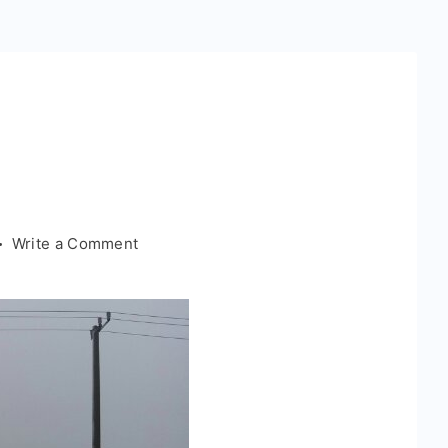
on
Write a Comment
海
边