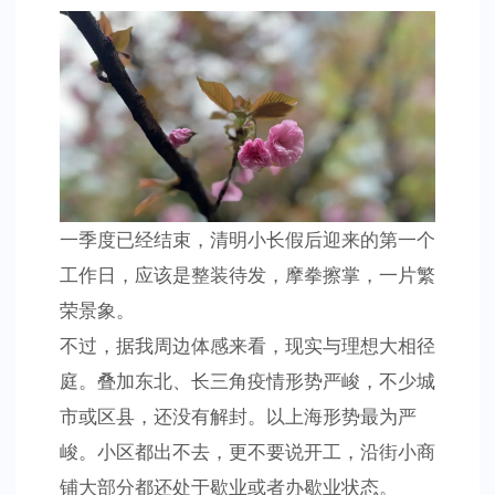
始
进
攻？
一季度已经结束，清明小长假后迎来的第一个
工作日，应该是整装待发，摩拳擦掌，一片繁
荣景象。
不过，据我周边体感来看，现实与理想大相径
庭。叠加东北、长三角疫情形势严峻，不少城
市或区县，还没有解封。以上海形势最为严
峻。小区都出不去，更不要说开工，沿街小商
铺大部分都还处于歇业或者办歇业状态。