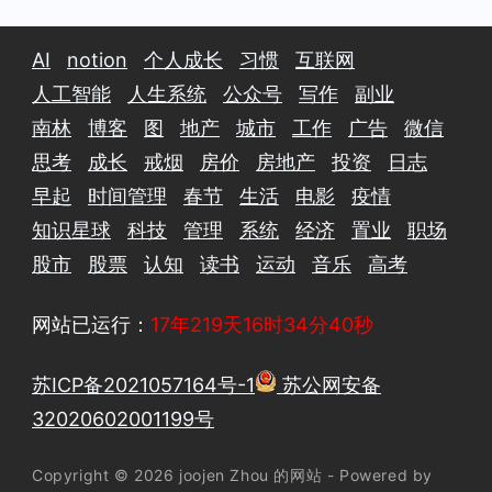
AI
notion
个人成长
习惯
互联网
人工智能
人生系统
公众号
写作
副业
南林
博客
图
地产
城市
工作
广告
微信
思考
成长
戒烟
房价
房地产
投资
日志
早起
时间管理
春节
生活
电影
疫情
知识星球
科技
管理
系统
经济
置业
职场
股市
股票
认知
读书
运动
音乐
高考
网站已运行：
17年219天16时34分41秒
苏ICP备2021057164号-1
苏公网安备
32020602001199号
Copyright © 2026 joojen Zhou 的网站 - Powered by