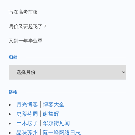
写在高考前夜
房价又要起飞了？
又到一年毕业季
归档
归
档
链接
月光博客
|
博客大全
史蒂芬周
|
谢益辉
土木坛子
|
华尔街见闻
品味苏州
|
阮一峰网络日志