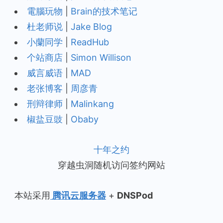
電腦玩物
|
Brain的技术笔记
杜老师说
|
Jake Blog
小蘭同学
|
ReadHub
个站商店
|
Simon Willison
威言威语
|
MAD
老张博客
|
周彦青
刑辩律师
|
Malinkang
椒盐豆豉
|
Obaby
十年之约
穿越虫洞随机访问签约网站
本站采用
腾讯云服务器
+
DNSPod