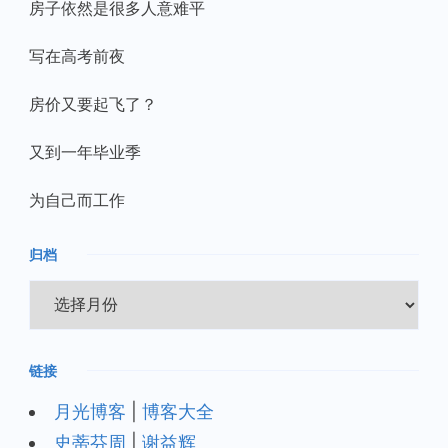
房子依然是很多人意难平
写在高考前夜
房价又要起飞了？
又到一年毕业季
为自己而工作
归档
归
档
链接
月光博客
|
博客大全
史蒂芬周
|
谢益辉