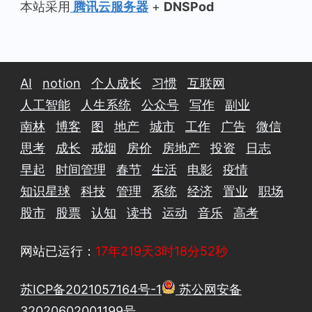
本站采用
腾讯云服务器
+
DNSPod
AI
notion
个人成长
习惯
互联网
人工智能
人生系统
公众号
写作
副业
南林
博客
图
地产
城市
工作
广告
微信
思考
成长
戒烟
房价
房地产
投资
日志
早起
时间管理
春节
生活
电影
疫情
知识星球
科技
管理
系统
经济
置业
职场
股市
股票
认知
读书
运动
音乐
高考
网站已运行：
17年219天3时18分53秒
苏ICP备2021057164号-1
苏公网安备
32020602001199号