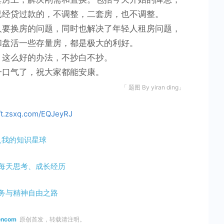
已经贷过款的，不调整，二套房，也不调整。
人要换房的问题，同时也解决了年轻人租房问题，
和盘活一些存量房，都是极大的利好。
。这么好的办法，不抄白不抄。
一口气了，祝大家都能安康。
「 题图 By yiran ding」
//t.zsxq.com/EQJeyRJ
入我的知识星球
每天思考、成长经历
务与精神自由之路
encom
原创首发，转载请注明。