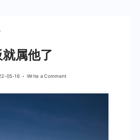
了
板就属他了
on
22-05-16
Write a Comment
房
地
产
政
策
天
花