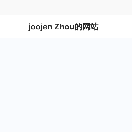
Skip
to
content
joojen Zhou的网站