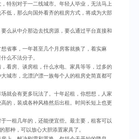
大，特别对于一二线城市。年轻人毕业，无法马上
也不低，那么向国外看齐的租房方式，将成为大部
，要么从中介那边去找房源，要么通过平台直接和
方想省事，一年甚至几个月房客就换了，着实麻
者什么不法分子。
情，看房、谈房租，什么水电、家具等等，过多的
种大城市，北漂沪漂一族每个人的租房史简直都可
市场就会有更多玩法了。十年起租，你想想，人家
较高的，装成各种风格然后出租。时间长短上也更
对于一租几年的，还能便宜些。最主要，租客可以
年的那种，可以放心大胆添置家具了。
套房上，解决刚需和置换。包括今天开始的降息，