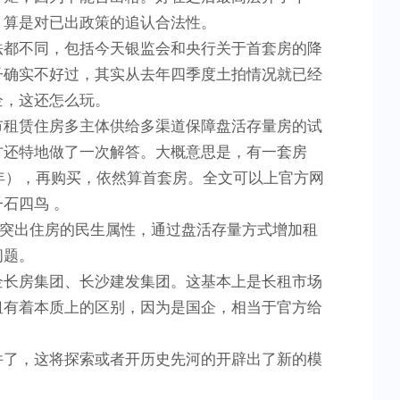
，算是对已出政策的追认合法性。
法都不同，包括今天银监会和央行关于首套房的降
子确实不好过，其实从去年四季度土拍情况就已经
企，这还怎么玩。
市租赁住房多主体供给多渠道保障盘活存量房的试
方还特地做了一次解答。大概意思是，有一套房
年），再购买，依然算首套房。全文可以上官方网
石四鸟 。
，突出住房的民生属性，通过盘活存量方式增加租
问题。
企长房集团、长沙建发集团。这基本上是长租市场
租有着本质上的区别，因为是国企，相当于官方给
件了，这将探索或者开历史先河的开辟出了新的模