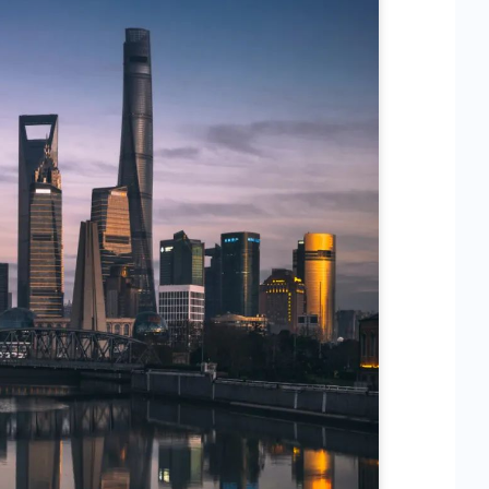
板
就
属
他
了