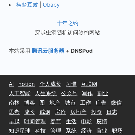
椒盐豆豉
|
Obaby
十年之约
穿越虫洞随机访问签约网站
本站采用
腾讯云服务器
+
DNSPod
AI
notion
个人成长
习惯
互联网
人工智能
人生系统
公众号
写作
副业
南林
博客
图
地产
城市
工作
广告
微信
思考
成长
戒烟
房价
房地产
投资
日志
早起
时间管理
春节
生活
电影
疫情
知识星球
科技
管理
系统
经济
置业
职场