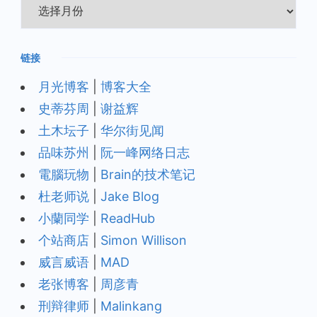
归
档
链接
月光博客
|
博客大全
史蒂芬周
|
谢益辉
土木坛子
|
华尔街见闻
品味苏州
|
阮一峰网络日志
電腦玩物
|
Brain的技术笔记
杜老师说
|
Jake Blog
小蘭同学
|
ReadHub
个站商店
|
Simon Willison
威言威语
|
MAD
老张博客
|
周彦青
刑辩律师
|
Malinkang