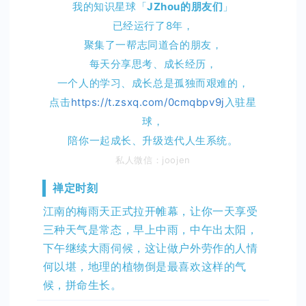
我的知识星球「
JZhou的朋友们
」
已经运行了8年，
聚集了一帮志同道合的朋友，
每天分享思考、成长经历，
一个人的学习、成长总是孤独而艰难的，
点击
https://t.zsxq.com/0cmqbpv9j
入驻
星
球，
陪你一起成长、升级迭代人生系统。
私人微信：joojen
禅定时刻
江南的梅雨天正式拉开帷幕，让你一天享受
三种天气是常态，早上中雨，中午出太阳，
下午继续大雨伺候，这让做户外劳作的人情
何以堪，地理的植物倒是最喜欢这样的气
候，拼命生长。