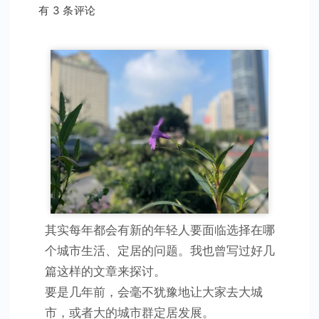
选
有 3 条评论
择
哪
个
城
市，
逻
辑
变
了
其实每年都会有新的年轻人要面临选择在哪
个城市生活、定居的问题。我也曾写过好几
篇这样的文章来探讨。
要是几年前，会毫不犹豫地让大家去大城
市，或者大的城市群定居发展。