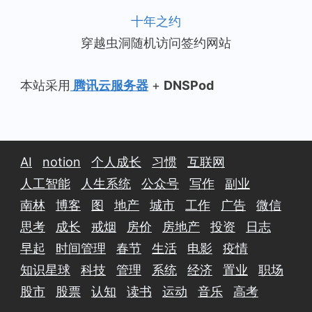
十年之约
穿越虫洞随机访问签约网站
本站采用
腾讯云服务器
+
DNSPod
AI
notion
个人成长
习惯
互联网
人工智能
人生系统
公众号
写作
副业
南林
博客
图
地产
城市
工作
广告
微信
思考
成长
戒烟
房价
房地产
投资
日志
早起
时间管理
春节
生活
电影
疫情
知识星球
科技
管理
系统
经济
置业
职场
股市
股票
认知
读书
运动
音乐
高考