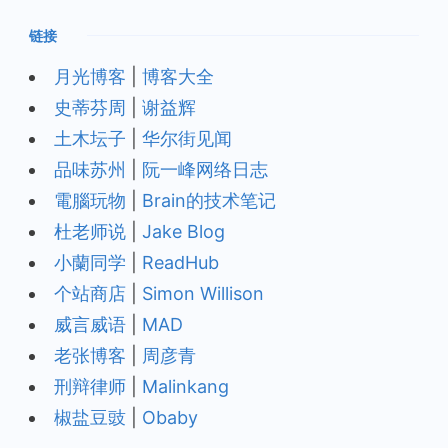
链接
月光博客
|
博客大全
史蒂芬周
|
谢益辉
土木坛子
|
华尔街见闻
品味苏州
|
阮一峰网络日志
電腦玩物
|
Brain的技术笔记
杜老师说
|
Jake Blog
小蘭同学
|
ReadHub
个站商店
|
Simon Willison
威言威语
|
MAD
老张博客
|
周彦青
刑辩律师
|
Malinkang
椒盐豆豉
|
Obaby