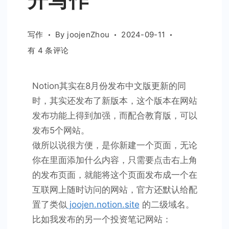
写作
By
joojenZhou
2024-09-11
用
有 4 条评论
Notion
方
Notion其实在8月份发布中文版更新的同
便
时，其实还发布了新版本，这个版本在网站
地
发布功能上得到加强，而配合教育版，可以
发
布
发布5个网站。
网
做所以说很方便，是你新建一个页面，无论
站，
你在里面添加什么内容，只需要点击右上角
实
的发布页面，就能将这个页面发布成一个在
现
互联网上随时访问的网站，官方还默认给配
公
置了类似
joojen.notion.site
的二级域名。
开
比如我发布的另一个投资笔记网站：
写