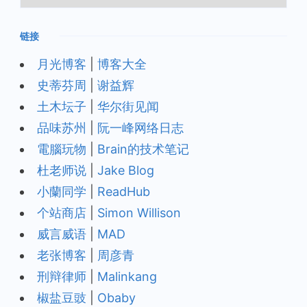
档
链接
月光博客
|
博客大全
史蒂芬周
|
谢益辉
土木坛子
|
华尔街见闻
品味苏州
|
阮一峰网络日志
電腦玩物
|
Brain的技术笔记
杜老师说
|
Jake Blog
小蘭同学
|
ReadHub
个站商店
|
Simon Willison
威言威语
|
MAD
老张博客
|
周彦青
刑辩律师
|
Malinkang
椒盐豆豉
|
Obaby