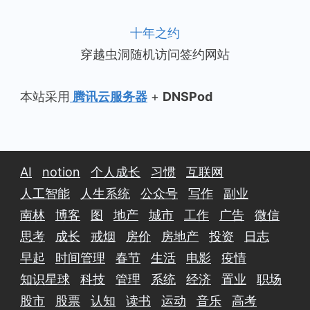
十年之约
穿越虫洞随机访问签约网站
本站采用
腾讯云服务器
+
DNSPod
AI
notion
个人成长
习惯
互联网
人工智能
人生系统
公众号
写作
副业
南林
博客
图
地产
城市
工作
广告
微信
思考
成长
戒烟
房价
房地产
投资
日志
早起
时间管理
春节
生活
电影
疫情
知识星球
科技
管理
系统
经济
置业
职场
股市
股票
认知
读书
运动
音乐
高考