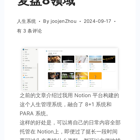
人生系统
By
joojenZhou
2024-09-17
人
有 3 条评论
生
系
统
使
用
技
巧
之前的文章介绍过我用 Notion 平台构建的
——
日
这个人生管理系统，融合了 8+1 系统和
常
PARA 系统。
看
这样的好处是，可以将自己的日常内容全部
清
托管在 Notion上，即便过了挺长一段时间
单、