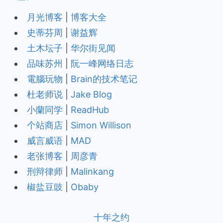
月光博客
|
博客大全
史蒂芬周
|
谢益辉
土木坛子
|
华尔街见闻
品味苏州
|
阮一峰网络日志
電腦玩物
|
Brain的技术笔记
杜老师说
|
Jake Blog
小蘭同学
|
ReadHub
个站商店
|
Simon Willison
威言威语
|
MAD
老张博客
|
周彦青
刑辩律师
|
Malinkang
椒盐豆豉
|
Obaby
十年之约