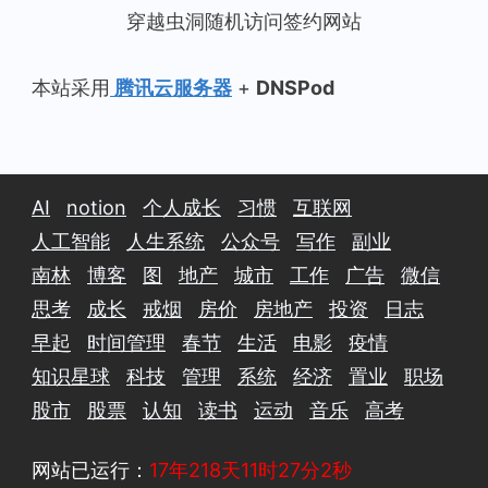
穿越虫洞随机访问签约网站
本站采用
腾讯云服务器
+
DNSPod
AI
notion
个人成长
习惯
互联网
人工智能
人生系统
公众号
写作
副业
南林
博客
图
地产
城市
工作
广告
微信
思考
成长
戒烟
房价
房地产
投资
日志
早起
时间管理
春节
生活
电影
疫情
知识星球
科技
管理
系统
经济
置业
职场
股市
股票
认知
读书
运动
音乐
高考
网站已运行：
17年218天11时27分3秒