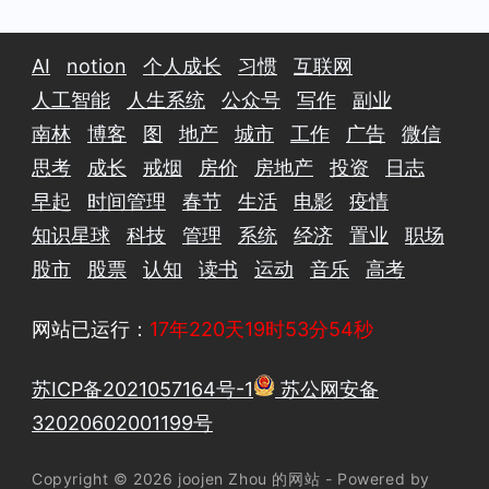
AI
notion
个人成长
习惯
互联网
人工智能
人生系统
公众号
写作
副业
南林
博客
图
地产
城市
工作
广告
微信
思考
成长
戒烟
房价
房地产
投资
日志
早起
时间管理
春节
生活
电影
疫情
知识星球
科技
管理
系统
经济
置业
职场
股市
股票
认知
读书
运动
音乐
高考
网站已运行：
17年220天19时53分55秒
苏ICP备2021057164号-1
苏公网安备
32020602001199号
Copyright © 2026 joojen Zhou 的网站 - Powered by