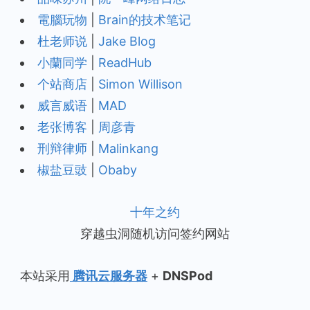
電腦玩物
|
Brain的技术笔记
杜老师说
|
Jake Blog
小蘭同学
|
ReadHub
个站商店
|
Simon Willison
威言威语
|
MAD
老张博客
|
周彦青
刑辩律师
|
Malinkang
椒盐豆豉
|
Obaby
十年之约
穿越虫洞随机访问签约网站
本站采用
腾讯云服务器
+
DNSPod