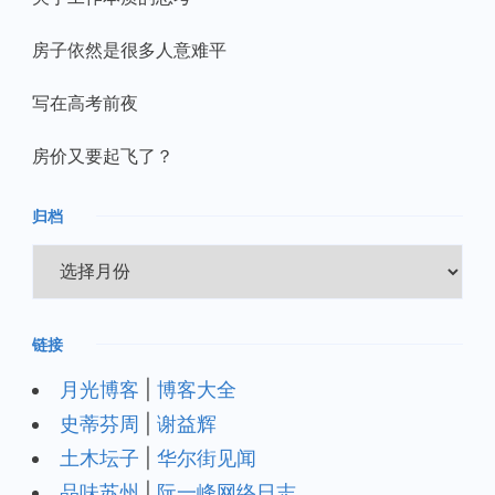
房子依然是很多人意难平
写在高考前夜
房价又要起飞了？
归档
归
档
链接
月光博客
|
博客大全
史蒂芬周
|
谢益辉
土木坛子
|
华尔街见闻
品味苏州
|
阮一峰网络日志