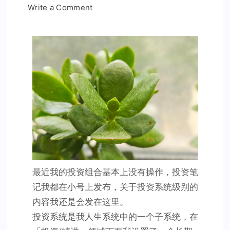
on
Write a Comment
投
资
系
统
到
了
更
新
迭
代
的
关
最近我的投资组合基本上没有操作，投资笔
键
记我都在小号上发布，关于投资系统级别的
时
内容我还是会发在这里。
刻
投资系统是我人生系统中的一个子系统，在