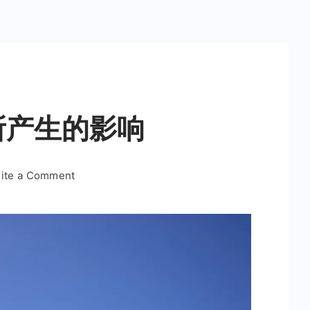
所产生的影响
on
ite a Comment
再
说
说
房
价
降
了