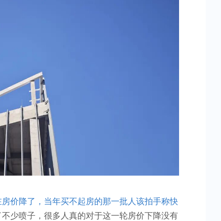
所
产
生
的
影
响
在房价降了，当年买不起房的那一批人该拍手称快
了不少喷子，很多人真的对于这一轮房价下降没有