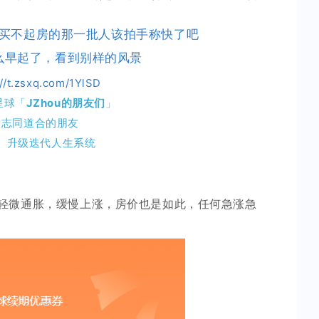
买不起房的那一批人该拍手称快了吧
么早起了，看到别样的风景
://t.zsxq.com/1YlSD
星球「
JZhou的朋友们
」
帮志同道合的朋友
、升级迭代人生系统
轻微通胀，缓慢上涨，房价也是如此，任何急涨急