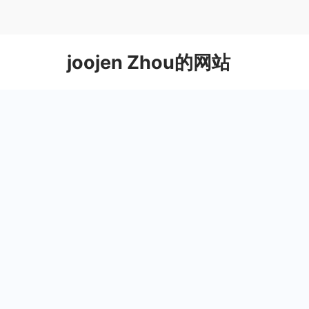
Skip
to
content
joojen Zhou的网站