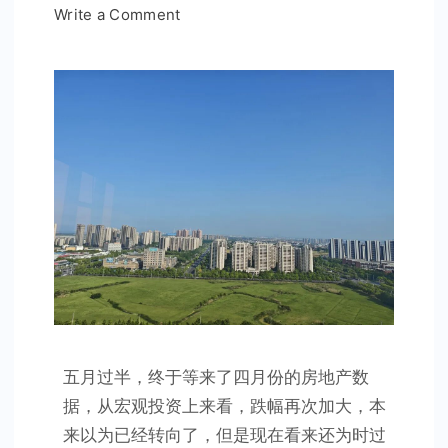
on
Write a Comment
2026
年
4
月
房
地
产
数
据
来
了
五月过半，终于等来了四月份的房地产数
据，从宏观投资上来看，跌幅再次加大，本
来以为已经转向了，但是现在看来还为时过