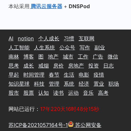
本站采用
腾讯云服务器
+
DNSPod
AI
notion
个人成长
习惯
互联网
人工智能
人生系统
公众号
写作
副业
南林
博客
图
地产
城市
工作
广告
微信
思考
成长
戒烟
房价
房地产
投资
日志
早起
时间管理
春节
生活
电影
疫情
知识星球
科技
管理
系统
经济
置业
职场
股市
股票
认知
读书
运动
音乐
高考
网站已运行：
17年220天16时48分17秒
苏ICP备2021057164号-1
苏公网安备