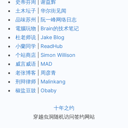
史蒂芬周
|
谢益辉
土木坛子
|
华尔街见闻
品味苏州
|
阮一峰网络日志
電腦玩物
|
Brain的技术笔记
杜老师说
|
Jake Blog
小蘭同学
|
ReadHub
个站商店
|
Simon Willison
威言威语
|
MAD
老张博客
|
周彦青
刑辩律师
|
Malinkang
椒盐豆豉
|
Obaby
十年之约
穿越虫洞随机访问签约网站