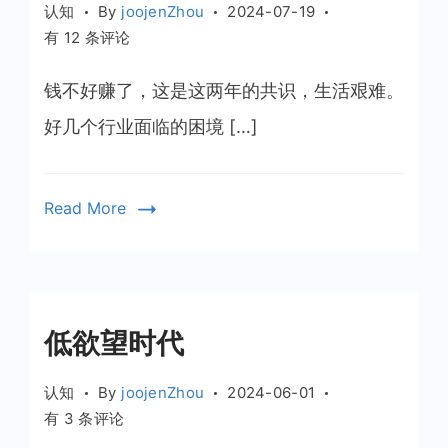
认知
By
joojenZhou
2024-07-19
一
熬
有 12 条评论
件
过
小
这
钱不好赚了，这是这两年的共识，生活艰难。
事
个
开
好几个行业面临的困境 […]
周
始
期
Read More
低欲望时代
认知
By
joojenZhou
2024-06-01
低
有 3 条评论
欲