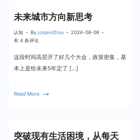
未来城市方向新思考
认知
By
joojenZhou
2024-08-06
未
有 4 条评论
来
城
这段时间高层开了好几个大会，政策密集，基
市
本上是给未来5年定了 […]
方
向
新
Read More
思
考
突破现有生活困境，从每天