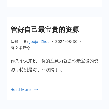
的
什
么
阶
管好自己最宝贵的资源
段？
认知
By
joojenZhou
2024-08-30
管
有 2 条评论
好
自
作为个人来说，你的注意力就是你最宝贵的资
己
源，特别是对于互联网 […]
最
宝
贵
Read More
的
资
源