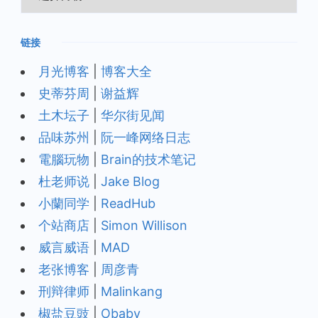
档
链接
月光博客
|
博客大全
史蒂芬周
|
谢益辉
土木坛子
|
华尔街见闻
品味苏州
|
阮一峰网络日志
電腦玩物
|
Brain的技术笔记
杜老师说
|
Jake Blog
小蘭同学
|
ReadHub
个站商店
|
Simon Willison
威言威语
|
MAD
老张博客
|
周彦青
刑辩律师
|
Malinkang
椒盐豆豉
|
Obaby