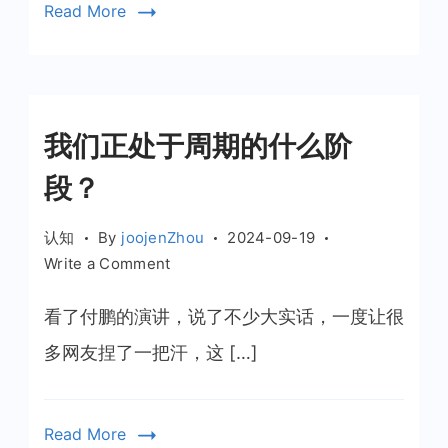
Read More
具
的
数
据
迁
我们正处于周期的什么阶
移
段？
认知
By
joojenZhou
2024-09-19
on
Write a Comment
我
们
看了付鹏的演讲，说了不少大实话，一度让很
正
多网友捏了一把汗，这 […]
处
于
周
Read More
期