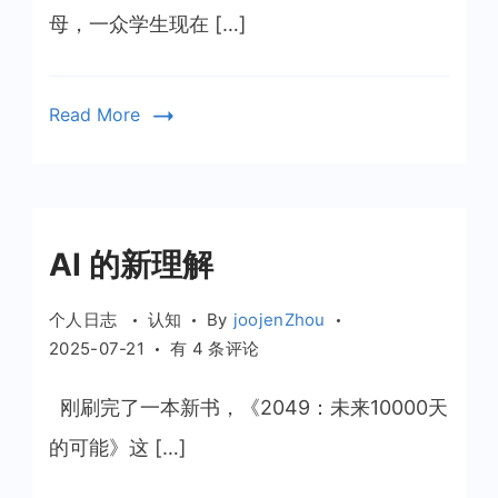
犯
母，一众学生现在 […]
罪
活
动
Read More
开
始
逐
步
显
AI 的新理解
现
个人日志
认知
By
joojenZhou
AI
2025-07-21
有 4 条评论
的
新
刚刷完了一本新书，《2049：未来10000天
理
的可能》这 […]
解