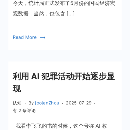
年
今天，统计局正式发布了5月份的国民经济宏
5
观数据，当然，也包含 […]
月
房
地
Read More
产
数
据
来
了
利用 AI 犯罪活动开始逐步显
现
认知
By
joojenZhou
2025-07-29
利
有 2 条评论
用
AI
我看李飞飞的书的时候，这个号称 AI 教