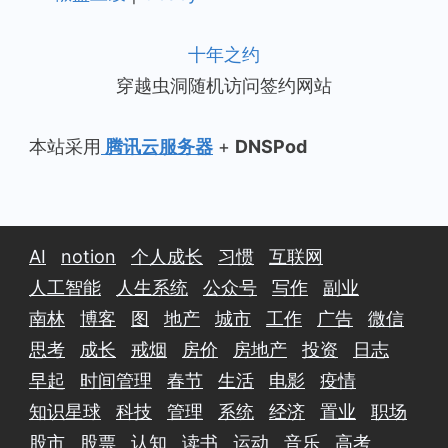
十年之约
穿越虫洞随机访问签约网站
本站采用
腾讯云服务器
+
DNSPod
AI
notion
个人成长
习惯
互联网
人工智能
人生系统
公众号
写作
副业
南林
博客
图
地产
城市
工作
广告
微信
思考
成长
戒烟
房价
房地产
投资
日志
早起
时间管理
春节
生活
电影
疫情
知识星球
科技
管理
系统
经济
置业
职场
股市
股票
认知
读书
运动
音乐
高考