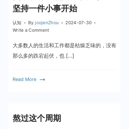
坚持一件小事开始
认知
By
joojenZhou
2024-07-30
on
Write a Comment
突
破
大多数人的生活和工作都是枯燥乏味的，没有
现
那么多的跌宕起伏，也 […]
有
生
活
Read More
困
境，
从
每
天
熬过这个周期
坚
持