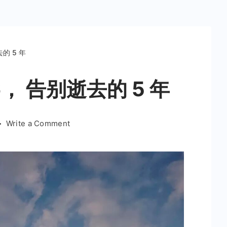
的 5 年
， 告别逝去的 5 年
on
Write a Comment
迎
接
崭
新
的
2026，
告