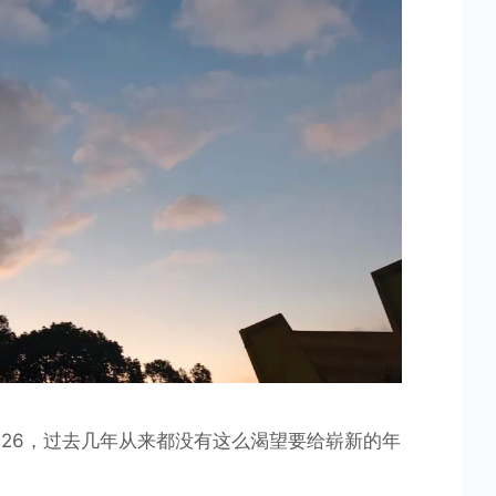
别
逝
去
的
5
年
026，过去几年从来都没有这么渴望要给崭新的年