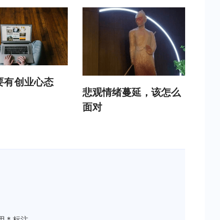
要有创业心态
悲观情绪蔓延，该怎么
面对
用
*
标注