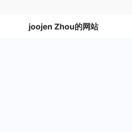
Skip
to
content
joojen Zhou的网站