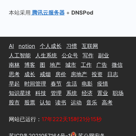
本站采用
腾讯云服务器
+
DNSPod
AI
notion
个人成长
习惯
互联网
人工智能
人生系统
公众号
写作
副业
南林
博客
图
地产
城市
工作
广告
微信
思考
成长
戒烟
房价
房地产
投资
日志
早起
时间管理
春节
生活
电影
疫情
知识星球
科技
管理
系统
经济
置业
职场
股市
股票
认知
读书
运动
音乐
高考
网站已运行：
17年222天15时21分15秒
苏ICP备2021057164号-1
苏公网安备