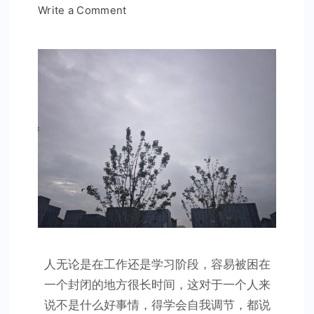
on
Write a Comment
强
调
吃
苦
并
不
是
什
么
好
事
情
人无论是在工作还是学习阶段，容易被困在
一个封闭的地方很长时间，这对于一个人来
说不是什么好事情，得学会自我调节，都说