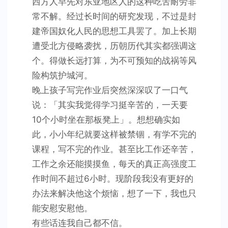
西方人早先对东亚地区人的这种吃苦耐劳非
常不解。经过长时间的研究发现，不过是封
建帝国奴化人民的思想工具罢了。加上长期
遭受北方侵略袭扰，历朝历代其实都强调这
个。得做长远打算，为不可预知的战祸等风
险构筑护城河。
晚上孩子写完作业后突然深深叹了一口气
说：「其实我觉得学习挺辛苦的，一天要
10个小时坐在那板凳上」。想想确实如
此，小小年纪就要这样被禁锢，有学不完的
课程，写不完的作业。甚至比工作还辛苦，
工作之余还能摸摸鱼，每天的真正高强度工
作时间不超过6小时。现阶段我没有更好的
办法来解决他这个烦恼，想了一下，我也只
能安慰安慰他。
有些话连我自己都不信。