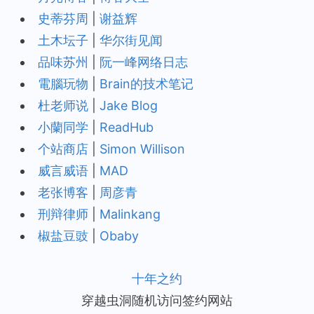
史蒂芬周
|
谢益辉
土木坛子
|
华尔街见闻
品味苏州
|
阮一峰网络日志
電腦玩物
|
Brain的技术笔记
杜老师说
|
Jake Blog
小蘭同学
|
ReadHub
个站商店
|
Simon Willison
威言威语
|
MAD
老张博客
|
周彦青
刑辩律师
|
Malinkang
椒盐豆豉
|
Obaby
十年之约
穿越虫洞随机访问签约网站