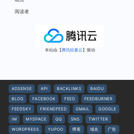
阅读者
本站由【
腾讯轻量云
】驱动
ADSENSE
API
BACKLINKS
BAIDU
BLOG
FACEBOOK
FEED
FEEDBURNER
FEEDSKY
FRIENDFEED
GMAIL
GOOGLE
IM
MYSPACE
QQ
SNS
TWITTER
WORDPRESS
YUPOO
博客
域名
广告