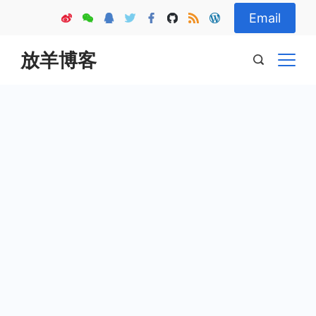
Skip
Email
to
content
放羊博客