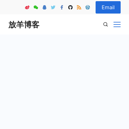
Skip
Email
to
content
放羊博客