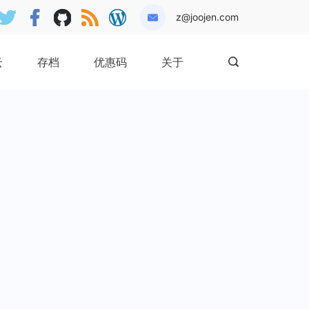
z@joojen.com
云
存档
优惠码
关于