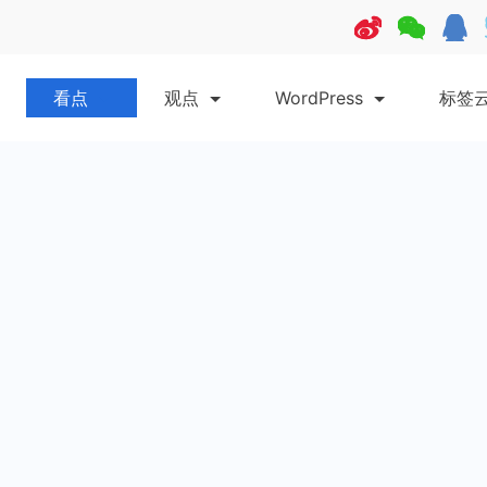
看点
观点
WordPress
标签