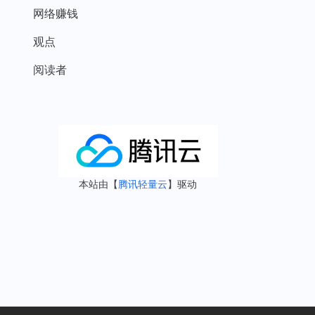
网络赚钱
观点
阅读者
本站由【
腾讯轻量云
】驱动