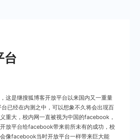
平台
，这是继搜狐博客开放平台以来国内又一重量
平台已经在内测之中，可以想象不久将会出现百
重大，校内网一直被视为中国的facebook，
放平台给facebook带来前所未有的成功，校
像facebook当时开放平台一样带来巨大能