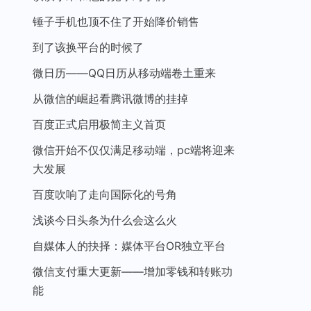
锤子手机也顶不住了开始降价销售
到了该换平台的时候了
微日历——QQ日历从移动端卷土重来
从微信的崛起看腾讯微博的挂掉
百度正式启用极简主义首页
微信开始不仅仅满足移动端，pc端将迎来
大发展
百度吹响了走向国际化的号角
浅谈今日头条为什么会这么火
自媒体人的抉择：媒体平台OR独立平台
微信支付重大更新——增加零钱和转账功
能