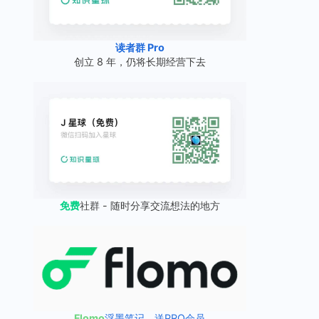
读者群 Pro
创立 8 年，仍将长期经营下去
免费
社群 - 随时分享交流想法的地方
Flomo
浮墨笔记，送PRO会员