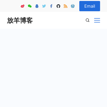
Skip
Email
to
content
放羊博客