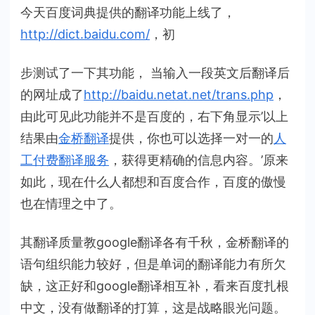
词
今天百度词典提供的翻译功能上线了，
典，
http://dict.baidu.com/
，初
百
度
步测试了一下其功能， 当输入一段英文后翻译后
翻
的网址成了
http://baidu.netat.net/trans.php
，
译
的
由此可见此功能并不是百度的，右下角显示’以上
前
结果由
金桥翻译
提供，你也可以选择一对一的
人
奏？
工付费翻译服务
，获得更精确的信息内容。’原来
如此，现在什么人都想和百度合作，百度的傲慢
也在情理之中了。
其翻译质量教google翻译各有千秋，金桥翻译的
语句组织能力较好，但是单词的翻译能力有所欠
缺，这正好和google翻译相互补，看来百度扎根
中文，没有做翻译的打算，这是战略眼光问题。