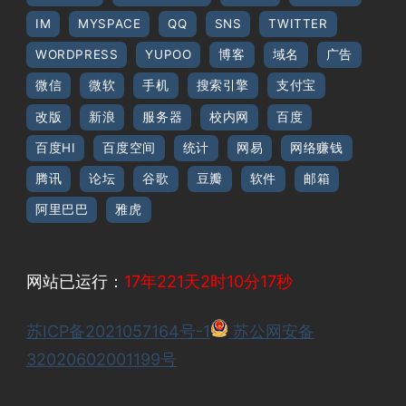
IM
MYSPACE
QQ
SNS
TWITTER
WORDPRESS
YUPOO
博客
域名
广告
微信
微软
手机
搜索引擎
支付宝
改版
新浪
服务器
校内网
百度
百度HI
百度空间
统计
网易
网络赚钱
腾讯
论坛
谷歌
豆瓣
软件
邮箱
阿里巴巴
雅虎
网站已运行：
17年221天2时10分18秒
苏ICP备2021057164号-1
苏公网安备
32020602001199号