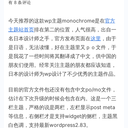
WordPress
有 8 条评论
主
题
今天推荐的这款wp主题monochrome是在
官方
推
主题站首页
排在第二的位置，人气很高，出自一
荐：
名日本设计师之手，官方发布页面在
这里
，由于
monochrome
是日语，无法读懂，好在主题里又ｐｏ文件，于
是我花了一些时间将其翻译成了中文，供中国的
朋友们使用。经常关注主题的朋友都应该知道，
日本的设计师为wp设计了不少优秀的主题作品。
目前的官方文件包还没有包含中文po/mo文件，
估计在下次升级的时候会包含在内。这是一个三
栏主题，严格的说是两栏，左栏显示post meta
等信息，右侧栏才是支持widget的侧栏，主题黑
白色调，支持最新wordpress2.83。