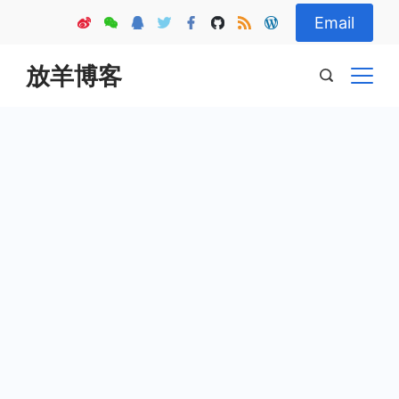
Skip
Email
to
content
放羊博客