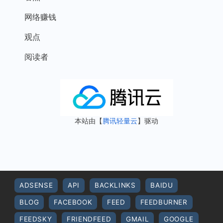
网络赚钱
观点
阅读者
本站由【
腾讯轻量云
】驱动
ADSENSE
API
BACKLINKS
BAIDU
BLOG
FACEBOOK
FEED
FEEDBURNER
FEEDSKY
FRIENDFEED
GMAIL
GOOGLE