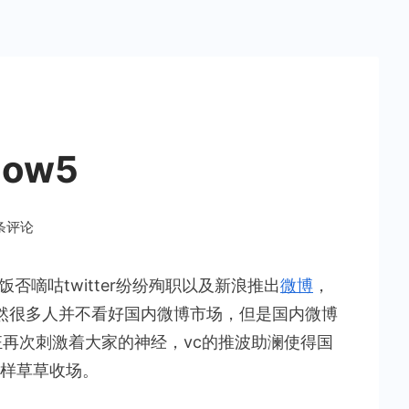
ow5
 条评论
否嘀咕twitter纷纷殉职以及新浪推出
微博
，
然很多人并不看好国内微博市场，但是国内微博
疯狂再次刺激着大家的神经，vc的推波助澜使得国
5
样草草收场。