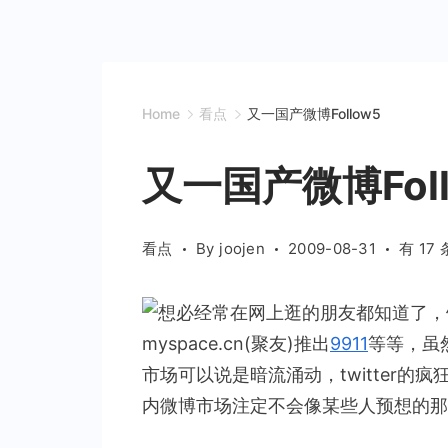
Home
看点
又一国产微博Follow5
又一国产微博Foll
又
看点
By
joojen
2009-08-31
有 17
一
国
想必经常在网上逛的朋友都知道了，饭
产
myspace.cn(聚友)推出
9911
等等，虽
微
市场可以说是暗流涌动，twitter的
博
Follow
内微博市场注定不会像某些人预想的那