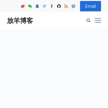
Skip
Email
to
content
放羊博客