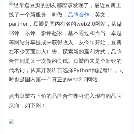
合
经常逛豆瓣的朋友都应该发现了，最近豆瓣上
作：
线了一个新服务，叫做：
品牌合作
，英文：
豆
partner，豆瓣是国内有名的web2.0网站，从做
瓣
的
书评、乐评、影评起家，基本通过和当当、卓越
新
等网站分享提成来获得收入，从今年开始，豆瓣
盈
在不少页面加入广告，探索新的赢利方式，品牌
利
合作则是又一次新的尝试。豆瓣向来是个新锐的
模
代名词，从其开发语言选择Python就能看出，同
式
时也是国内第一个真正的web2.0网站。
点击豆瓣右下角的品牌合作即可进入现有的品牌
页面，如下图：