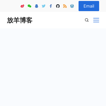
Skip
Email
to
content
放羊博客