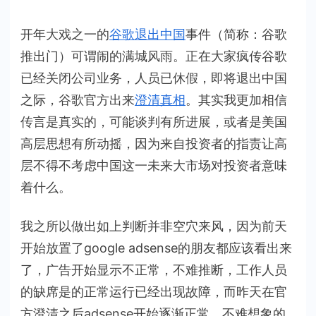
歌
对
开年大戏之一的
谷歌退出中国
事件（简称：谷歌
于
推出门）可谓闹的满城风雨。正在大家疯传谷歌
中
已经关闭公司业务，人员已休假，即将退出中国
小
站
之际，谷歌官方出来
澄清真相
。其实我更加相信
长
传言是真实的，可能谈判有所进展，或者是美国
有
高层思想有所动摇，因为来自投资者的指责让高
多
层不得不考虑中国这一未来大市场对投资者意味
重
着什么。
要？
我之所以做出如上判断并非空穴来风，因为前天
开始放置了google adsense的朋友都应该看出来
了，广告开始显示不正常，不难推断，工作人员
的缺席是的正常运行已经出现故障，而昨天在官
方澄清之后adsense开始逐渐正常。不难想象的