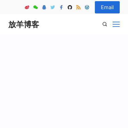
Skip
Email
to
content
放羊博客