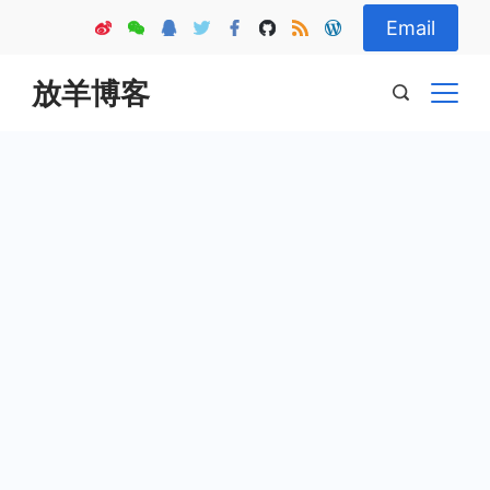
Skip
Email
to
content
放羊博客