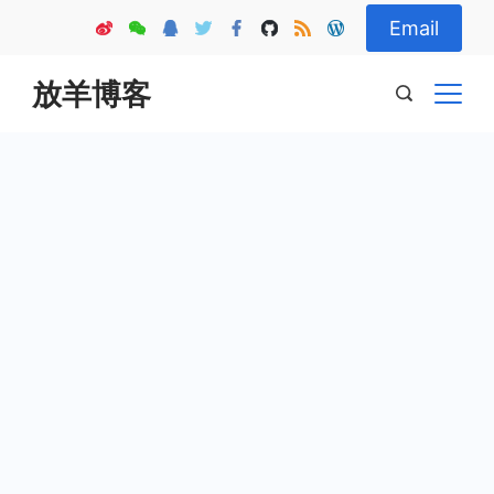
Skip
Email
to
content
放羊博客