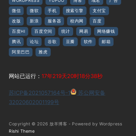
WORDPRESS
YUPOO
博客
域名
广告
微信
微软
手机
搜索引擎
支付宝
改版
新浪
服务器
校内网
百度
百度HI
百度空间
统计
网易
网络赚钱
腾讯
论坛
谷歌
豆瓣
软件
邮箱
阿里巴巴
雅虎
网站已运行：
17年219天20时18分39秒
苏ICP备2021057164号-1
苏公网安备
32020602001199号
Copyright © 2026 放羊博客 - Powered by Wordpress
Rishi Theme