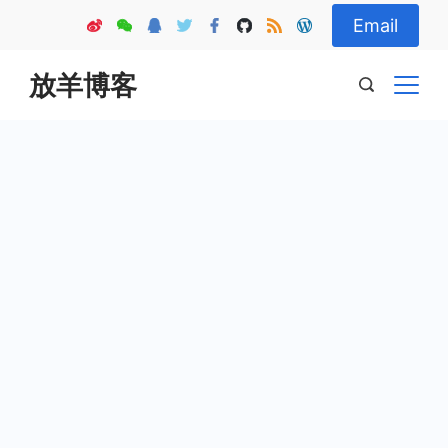
Skip
Email
to
content
放羊博客