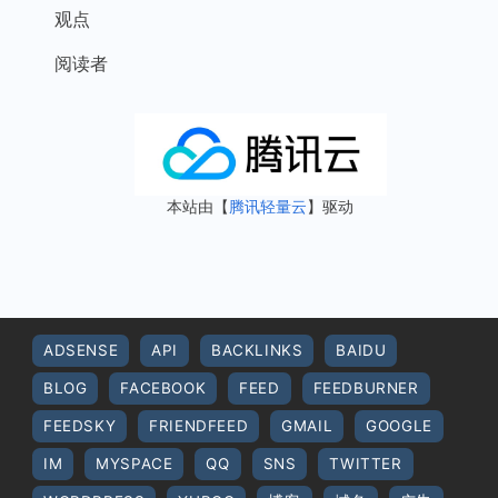
观点
阅读者
本站由【
腾讯轻量云
】驱动
ADSENSE
API
BACKLINKS
BAIDU
BLOG
FACEBOOK
FEED
FEEDBURNER
FEEDSKY
FRIENDFEED
GMAIL
GOOGLE
IM
MYSPACE
QQ
SNS
TWITTER