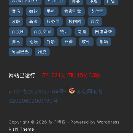
WORDPRESS
YUPOO
博客
域名
广告
微信
微软
手机
搜索引擎
支付宝
改版
新浪
服务器
校内网
百度
百度HI
百度空间
统计
网易
网络赚钱
腾讯
论坛
谷歌
豆瓣
软件
邮箱
阿里巴巴
雅虎
网站已运行：
17年221天17时45分34秒
苏ICP备2021057164号-1
苏公网安备
32020602001199号
Copyright © 2026 放羊博客 - Powered by Wordpress
Rishi Theme