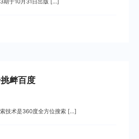
期于10月31日出版 […]
告挑衅百度
技术是360度全方位搜索 […]