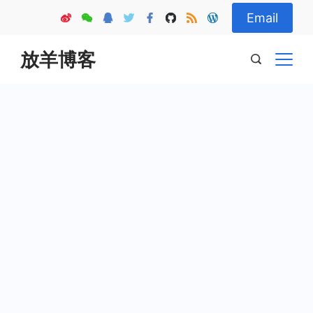
Skip
Email
to
content
放羊博客