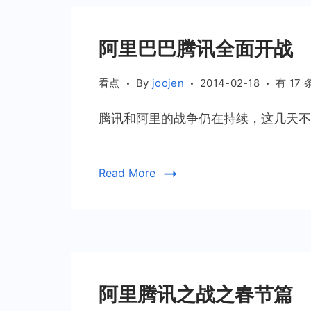
阿
里
阿里巴巴腾讯全面开战
巴
巴
阿
看点
By
joojen
2014-02-18
有 17
里
腾讯和阿里的战争仍在持续，这几天不少
巴
巴
腾
Read More
讯
全
面
开
战
阿里腾讯之战之春节篇