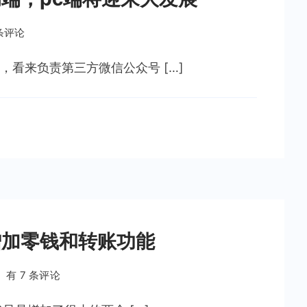
 条评论
看来负责第三方微信公众号 […]
增加零钱和转账功能
微
有 7 条评论
信