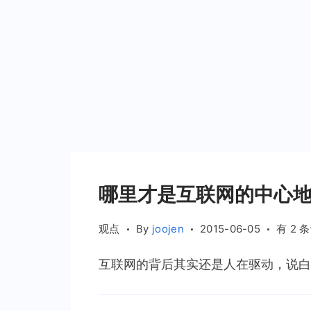
哪里才是互联网的中心
哪
观点
By
joojen
2015-06-05
有 2 
里
互联网的背后其实还是人在驱动，说白了
才
是
互