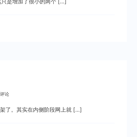
然只是增加了很小的两个 […]
支
付
重
大
更
新
——
增
加
零
钱
和
条评论
转
账
了。其实在内侧阶段网上就 […]
功
能