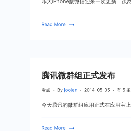
昨天iPhone版微信迎来一次更新，虽
来
大
发
Read More
展
腾讯微群组正式发布
腾
看点
By
joojen
2014-05-05
有 5 
讯
今天腾讯的微群组应用正式在应用宝上架
微
群
组
Read More
正