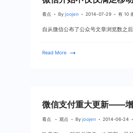
挂
掉
微
看点
By
joojen
2014-07-29
有 10
信
自从微信公布了公众号文章浏览数之后，
开
始
不
Read More
仅
仅
满
足
移
动
端，
微信支付重大更新——
pc
端
看点
观点
By
joojen
2014-06-24
将
迎