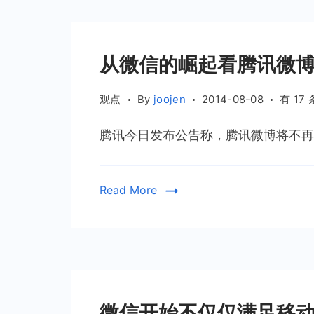
境
从微信的崛起看腾讯微
从
观点
By
joojen
2014-08-08
有 17
微
腾讯今日发布公告称，腾讯微博将不再投
信
的
崛
Read More
起
看
腾
讯
微
博
的
微信开始不仅仅满足移动