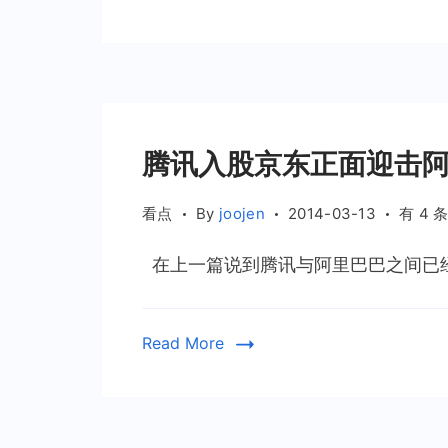
式
发
布
腾讯入股京东正面迎击
腾
看点
By
joojen
2014-03-13
有 4 
讯
在上一篇说到腾讯与阿里巴巴之间已经全
入
股
京
Read More
东
正
面
迎
击