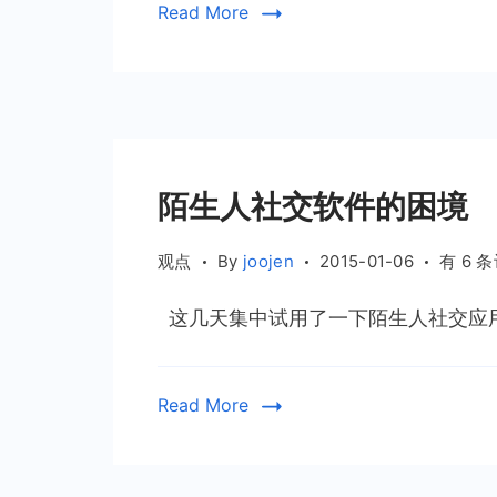
Read More
联
网
的
中
心
地
带？
陌生人社交软件的困境
陌
观点
By
joojen
2015-01-06
有 6 
生
这几天集中试用了一下陌生人社交应用
人
社
交
Read More
软
件
的
困