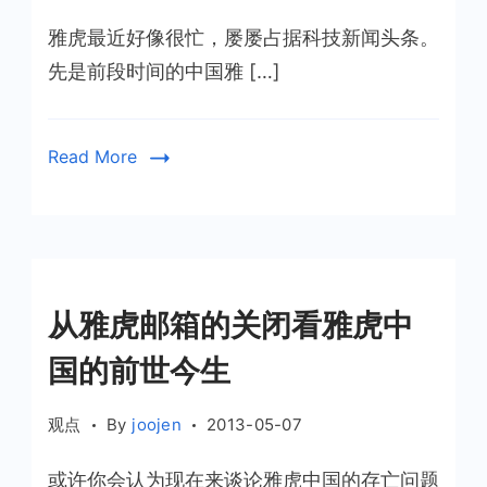
重
雅虎最近好像很忙，屡屡占据科技新闻头条。
大
改
先是前段时间的中国雅 […]
版，
容
量
Read More
升
级
为
1TB
从雅虎邮箱的关闭看雅虎中
国的前世今生
观点
By
joojen
2013-05-07
或许你会认为现在来谈论雅虎中国的存亡问题