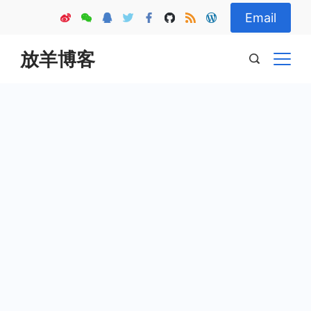
Skip
Email
to
content
放羊博客