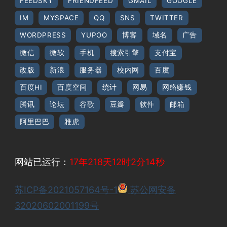
FEEDSKY
FRIENDFEED
GMAIL
GOOGLE
IM
MYSPACE
QQ
SNS
TWITTER
WORDPRESS
YUPOO
博客
域名
广告
微信
微软
手机
搜索引擎
支付宝
改版
新浪
服务器
校内网
百度
百度HI
百度空间
统计
网易
网络赚钱
腾讯
论坛
谷歌
豆瓣
软件
邮箱
阿里巴巴
雅虎
网站已运行：
17年218天12时2分14秒
苏ICP备2021057164号-1
苏公网安备
32020602001199号