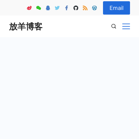
Skip
Email
to
content
放羊博客