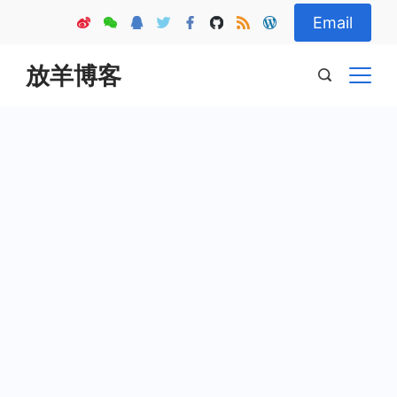
Skip
Email
to
content
放羊博客