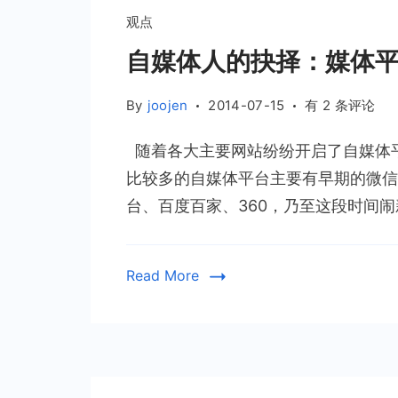
观点
自媒体人的抉择：媒体平
自
By
joojen
2014-07-15
有 2 条评论
媒
随着各大主要网站纷纷开启了自媒体
体
人
比较多的自媒体平台主要有早期的微信
的
台、百度百家、360，乃至这段时间闹新
抉
择：
媒
Read More
体
平
台
OR
独