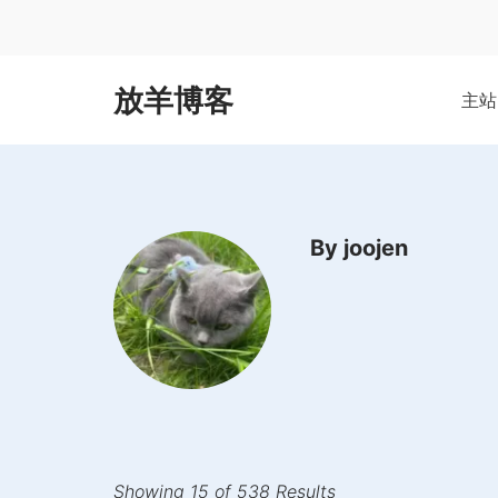
Skip
to
content
放羊博客
主站
By joojen
Showing 15 of 538 Results