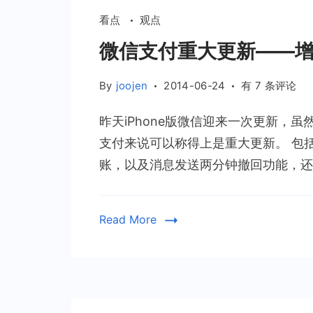
立
看点
观点
平
台
微信支付重大更新——
微
By
joojen
2014-06-24
有 7 条评论
信
昨天iPhone版微信迎来一次更新，
支
付
支付来说可以称得上是重大更新。 包
重
账，以及消息发送两分钟撤回功能，还增
大
更
新
Read More
——
增
加
零
钱