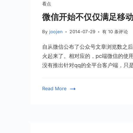
看点
微信开始不仅仅满足移动
微
By
joojen
2014-07-29
有 10 条评论
信
自从微信公布了公众号文章浏览数之后
开
始
火起来了。相对应的，pc端微信的使
不
没有推出针对qq的全平台客户端，只是
仅
仅
满
Read More
足
移
动
端，
pc
端