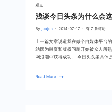
观点
浅谈今日头条为什么会
浅
By
joojen
2014-07-17
有 7 条评论
谈
上一篇文章说道我在做个自媒体平台的
今
日
站因为融资和版权问题开始被众人所熟
头
网浪潮中获得成功。 今日头头条具体是
条
为
什
Read More
么
会
这
么
火