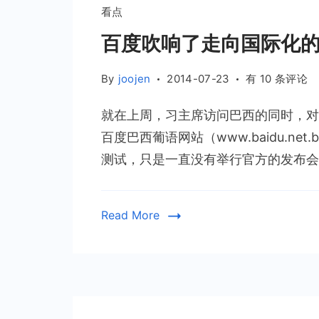
看点
将
迎
百度吹响了走向国际化
来
大
百
By
joojen
2014-07-23
有 10 条评论
发
度
展
就在上周，习主席访问巴西的同时，对
吹
响
百度巴西葡语网站（www.baidu.n
了
测试，只是一直没有举行官方的发布会。
走
向
国
Read More
际
化
的
号
角