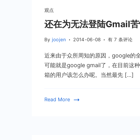
和
观点
转
账
还在为无法登陆Gmail
功
能
还
By
joojen
2014-06-08
有 7 条评论
在
近来由于众所周知的原因，google
为
无
可能就是google gmail了，在目
法
箱的用户该怎么办呢。当然最先 […]
登
陆
Gmail
Read More
苦
恼
吗？
打
造