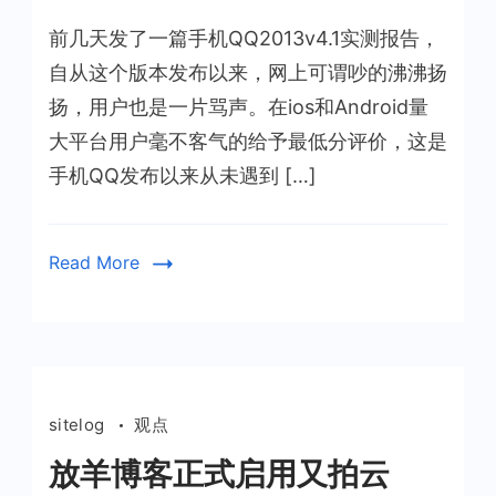
说
前几天发了一篇手机QQ2013v4.1实测报告，
手
机
自从这个版本发布以来，网上可谓吵的沸沸扬
QQ2013
扬，用户也是一片骂声。在ios和Android量
V4.1
大平台用户毫不客气的给予最低分评价，这是
手机QQ发布以来从未遇到 […]
Read More
sitelog
观点
放羊博客正式启用又拍云