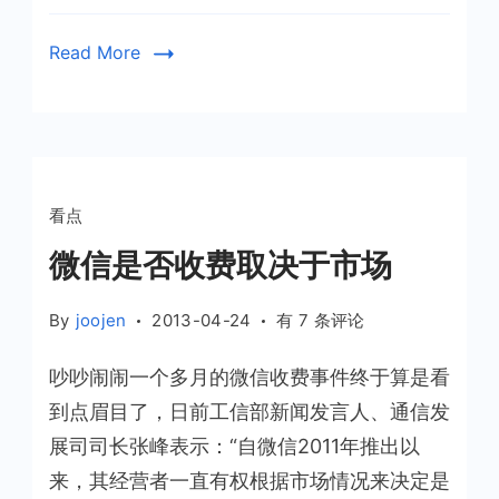
Read More
看点
微信是否收费取决于市场
微
By
joojen
2013-04-24
有 7 条评论
信
吵吵闹闹一个多月的微信收费事件终于算是看
是
否
到点眉目了，日前工信部新闻发言人、通信发
收
展司司长张峰表示：“自微信2011年推出以
费
来，其经营者一直有权根据市场情况来决定是
取