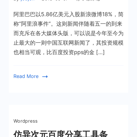
里
阿里巴巴以5.86亿美元入股新浪微博18%，简
巴
巴
称“阿里浪事件”。这则新闻伴随着五一的到来
6
而充斥在各大媒体头版，可以说是今年至今为
亿
止最大的一则中国互联网新闻了，其投资规模
美
也相当可观，比百度投资pps的金 […]
元
投
资
Read More
新
浪
微
博
Wordpress
仿异次元百度分享工具条