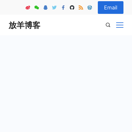
Skip
Email
to
content
放羊博客