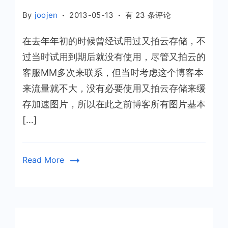
放
By
joojen
2013-05-13
有 23 条评论
羊
在去年年初的时候曾经试用过又拍云存储，不
博
客
过当时试用到期后就没有使用，尽管又拍云的
正
客服MM多次来联系，但当时考虑这个博客本
式
来流量就不大，没有必要使用又拍云存储来缓
启
存加速图片，所以在此之前博客所有图片基本
用
[…]
又
拍
云
Read More