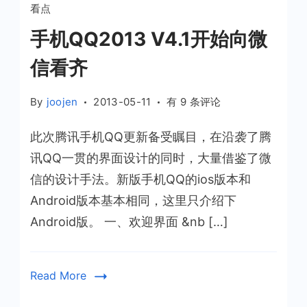
看点
手机QQ2013 V4.1开始向微
信看齐
手
By
joojen
2013-05-11
有 9 条评论
机
此次腾讯手机QQ更新备受瞩目，在沿袭了腾
QQ2013
V4.1
讯QQ一贯的界面设计的同时，大量借鉴了微
开
信的设计手法。新版手机QQ的ios版本和
始
Android版本基本相同，这里只介绍下
向
Android版。 一、欢迎界面 &nb […]
微
信
看
Read More
齐