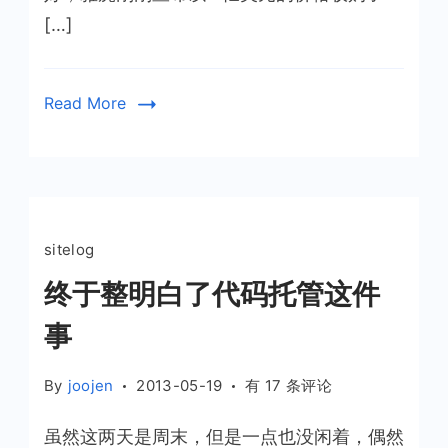
[…]
级
为
1TB
Read More
sitelog
终于整明白了代码托管这件
事
终
By
joojen
2013-05-19
有 17 条评论
于
虽然这两天是周末，但是一点也没闲着，偶然
整