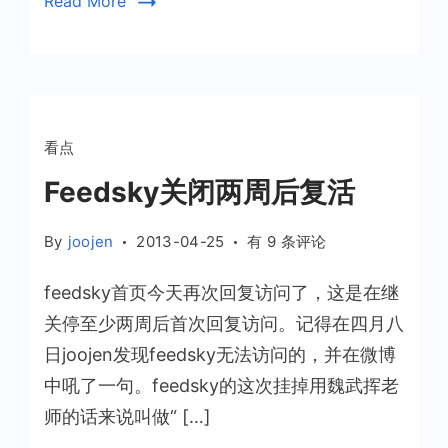
Read More
看点
Feedsky关闭两周后复活
Feedsky
By
joojen
2013-04-25
有 9 条评论
关
feedsky首页今天再次回复访问了，这是在继
闭
两
关停至少两周后首次回复访问。记得在四月八
周
日joojen发现feedsky无法访问的，并在微博
后
中吼了一句。feedsky的这次挂掉用魏武挥老
复
师的话来说叫做“ […]
活