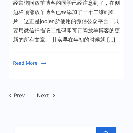
经常访问放羊博客的同学已经注意到了，在侧
博
客
边栏顶部放羊博客已经添加了一个二维码图
正
片，这正是joojen所使用的微信公众平台，只
式
要用微信扫描该二维码即可订阅放羊博客的更
启
新的所有文章。 其实早在年初的时候就 […]
用
微
信
Read More
公
众
平
台
Prev
Next