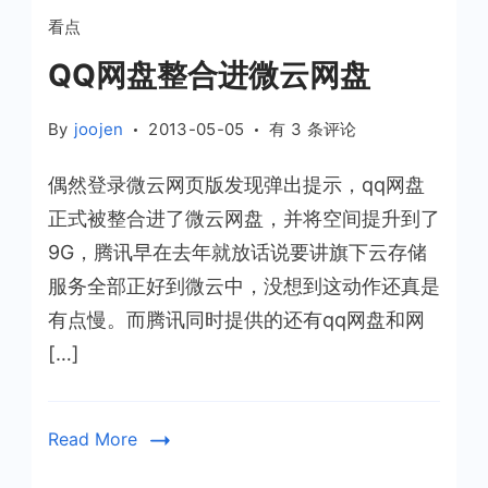
看点
QQ网盘整合进微云网盘
QQ
By
joojen
2013-05-05
有 3 条评论
网
偶然登录微云网页版发现弹出提示，qq网盘
盘
整
正式被整合进了微云网盘，并将空间提升到了
合
9G，腾讯早在去年就放话说要讲旗下云存储
进
服务全部正好到微云中，没想到这动作还真是
微
有点慢。而腾讯同时提供的还有qq网盘和网
云
[…]
网
盘
Read More