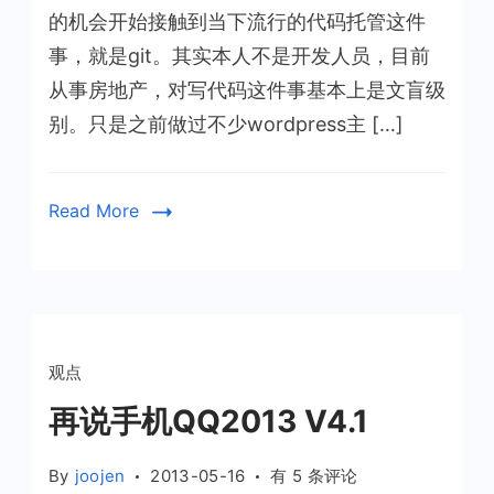
明
的机会开始接触到当下流行的代码托管这件
白
事，就是git。其实本人不是开发人员，目前
了
从事房地产，对写代码这件事基本上是文盲级
代
别。只是之前做过不少wordpress主 […]
码
托
管
Read More
这
件
事
观点
再说手机QQ2013 V4.1
再
By
joojen
2013-05-16
有 5 条评论