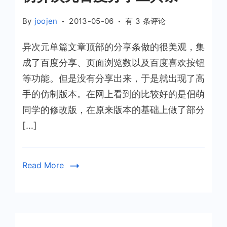
仿
By
joojen
2013-05-06
有 3 条评论
异
异次元单篇文章顶部的分享条做的很美观，集
次
元
成了百度分享、页面浏览数以及百度喜欢按钮
百
等功能。但是没有分享出来，于是就出现了高
度
手的仿制版本。在网上看到的比较好的是倡萌
分
同学的修改版，在原来版本的基础上做了部分
享
[…]
工
具
条
Read More