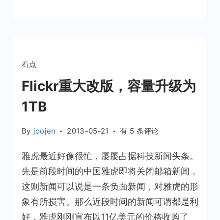
能
看点
Flickr重大改版，容量升级为
1TB
Flickr
By
joojen
2013-05-21
有 5 条评论
重
雅虎最近好像很忙，屡屡占据科技新闻头条。
大
改
先是前段时间的中国雅虎即将关闭邮箱新闻，
版，
这则新闻可以说是一条负面新闻，对雅虎的形
容
象有所损害。那么近段时间的新闻可谓都是利
量
好，雅虎刚刚宣布以11亿美元的价格收购了
升