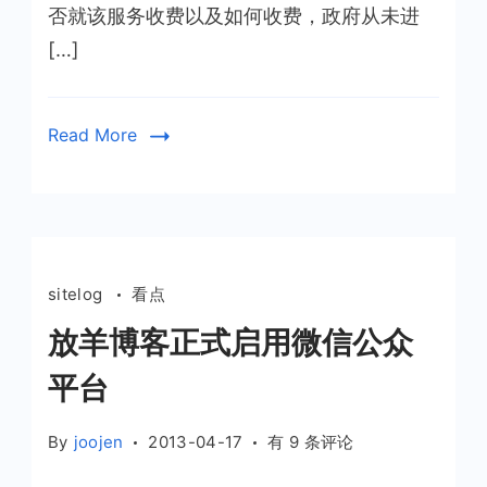
否就该服务收费以及如何收费，政府从未进
决
[…]
于
市
场
Read More
sitelog
看点
放羊博客正式启用微信公众
平台
放
By
joojen
2013-04-17
有 9 条评论
羊