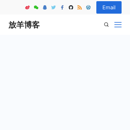
Skip
Email
to
content
放羊博客