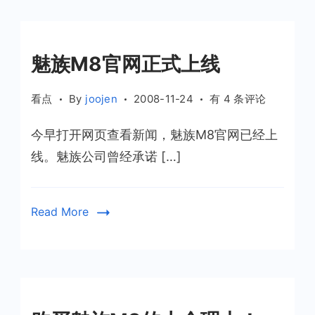
魅族M8官网正式上线
魅
看点
By
joojen
2008-11-24
有 4 条评论
族
今早打开网页查看新闻，魅族M8官网已经上
M8
官
线。魅族公司曾经承诺 […]
网
正
式
Read More
上
线