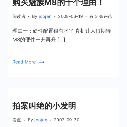
购买魅族M8的十个理由！
购
阅读者
By
joojen
2008-06-19
有 3 条评论
买
理由一：硬件配置很有水平 真机让人很期待
魅
族
M8的硬件一升再升 […]
M8
的
十
Read More
个
理
由！
拍案叫绝的小发明
看点
By
joojen
2007-09-30