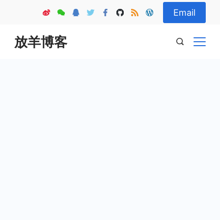
Skip
Email
to
content
放羊博客