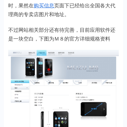
时，果然在
购买信息
页面下已经给出全国各大代
正
式
理商的专卖店图片和地址。
上
线
不过网站相关部分还有待完善，目前应用软件还
是一块空白，下图为Ｍ８的官方详细规格资料