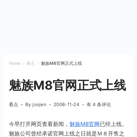
Home
看点
魅族M8官网正式上线
魅族M8官网正式上线
魅
看点
By
joojen
2008-11-24
有 4 条评论
族
M8
今早打开网页查看新闻，
魅族M8官网
已经上线。
官
魅族公司曾经承诺官网上线之日就是Ｍ８开售之
网