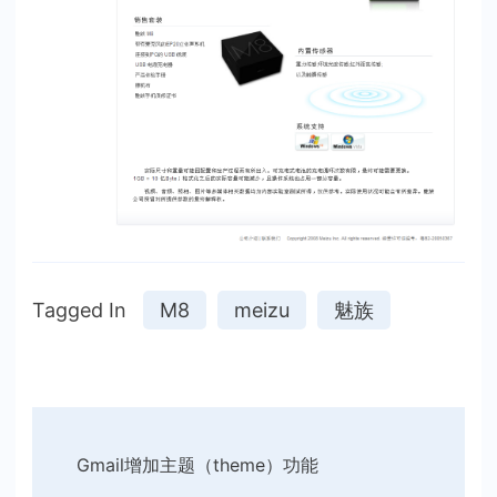
Tagged In
M8
meizu
魅族
Post
Gmail增加主题（theme）功能
Navigation