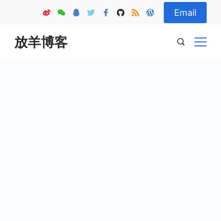
Skip
Email
to
content
放羊博客