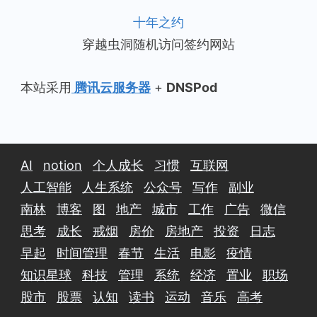
十年之约
穿越虫洞随机访问签约网站
本站采用
腾讯云服务器
+
DNSPod
AI
notion
个人成长
习惯
互联网
人工智能
人生系统
公众号
写作
副业
南林
博客
图
地产
城市
工作
广告
微信
思考
成长
戒烟
房价
房地产
投资
日志
早起
时间管理
春节
生活
电影
疫情
知识星球
科技
管理
系统
经济
置业
职场
股市
股票
认知
读书
运动
音乐
高考