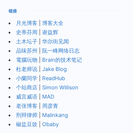
链接
月光博客
|
博客大全
史蒂芬周
|
谢益辉
土木坛子
|
华尔街见闻
品味苏州
|
阮一峰网络日志
電腦玩物
|
Brain的技术笔记
杜老师说
|
Jake Blog
小蘭同学
|
ReadHub
个站商店
|
Simon Willison
威言威语
|
MAD
老张博客
|
周彦青
刑辩律师
|
Malinkang
椒盐豆豉
|
Obaby