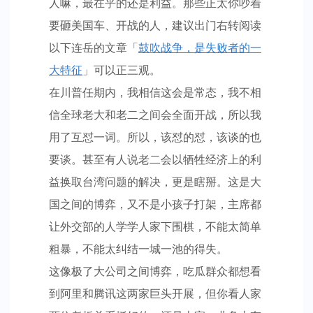
人嘛，最在乎的还是利益。那些正太你吵着
要砸美国车、开战的人，建议出门右转阅读
以下连岳的文章「
鼓吹战争，是失败者的一
大特征
」可以正三观。
在川普任期内，我相信这会是常态，我不相
信全球老大和老二之间会全面开战，所以我
用了互怼一词。所以，该怼的怼，该谈的也
要谈。甚至有人说老二会以牺牲经济上的利
益换取台湾问题的解决，更是瞎掰。这是大
国之间的博弈，又不是小孩子打架，主席都
让外交部的人学学人家下围棋，不能太简单
粗暴，不能太纠结一城一池的得失。
这像极了大公司之间博弈，吃瓜群众都想看
到阿里和腾讯这两家巨头开展，但你看人家