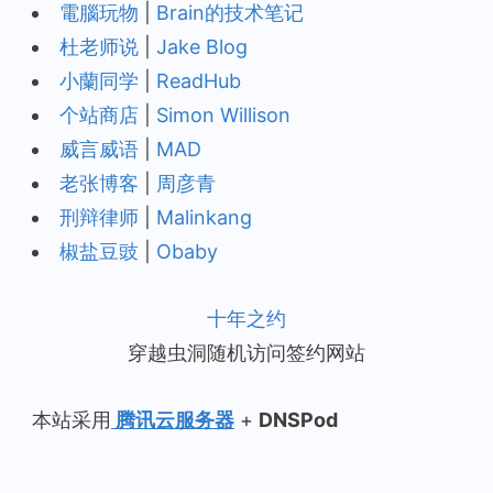
電腦玩物
|
Brain的技术笔记
杜老师说
|
Jake Blog
小蘭同学
|
ReadHub
个站商店
|
Simon Willison
威言威语
|
MAD
老张博客
|
周彦青
刑辩律师
|
Malinkang
椒盐豆豉
|
Obaby
十年之约
穿越虫洞随机访问签约网站
本站采用
腾讯云服务器
+
DNSPod