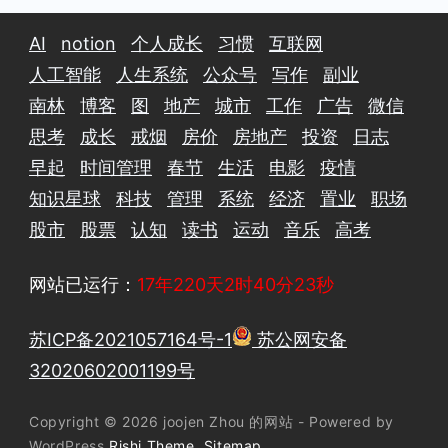
AI
notion
个人成长
习惯
互联网
人工智能
人生系统
公众号
写作
副业
南林
博客
图
地产
城市
工作
广告
微信
思考
成长
戒烟
房价
房地产
投资
日志
早起
时间管理
春节
生活
电影
疫情
知识星球
科技
管理
系统
经济
置业
职场
股市
股票
认知
读书
运动
音乐
高考
网站已运行：
17年220天2时40分24秒
苏ICP备2021057164号-1
苏公网安备
32020602001199号
Copyright © 2026 joojen Zhou 的网站 - Powered by
WordPress
Rishi Theme
Sitemap