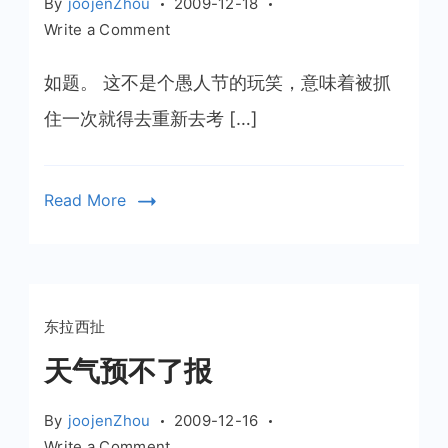
By
joojenZhou
2009-12-18
on
Write a Comment
明
年
如题。 这不是个愚人节的玩笑，意味着被抓
4
住一次就得去重新去考 […]
月
1
日
Read More
起
酒
后
驾
车
东拉西扯
将
天气预不了报
扣
12
分
By
joojenZhou
2009-12-16
on
Write a Comment