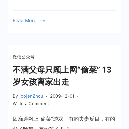
“月
光
族”
Read More
的
5
个
方
法
微信公众号
不满父母只顾上网“偷菜” 13
岁女孩离家出走
By
joojenZhou
2009-12-01
on
Write a Comment
不
满
因痴迷网上“偷菜”游戏，有的夫妻反目，有的
父