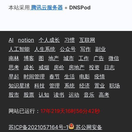
本站采用
腾讯云服务器
+
DNSPod
AI
notion
个人成长
习惯
互联网
人工智能
人生系统
公众号
写作
副业
南林
博客
图
地产
城市
工作
广告
微信
思考
成长
戒烟
房价
房地产
投资
日志
早起
时间管理
春节
生活
电影
疫情
知识星球
科技
管理
系统
经济
置业
职场
股市
股票
认知
读书
运动
音乐
高考
网站已运行：
17年219天16时56分42秒
苏ICP备2021057164号-1
苏公网安备