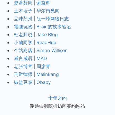
史蒂芬周
|
谢益辉
土木坛子
|
华尔街见闻
品味苏州
|
阮一峰网络日志
電腦玩物
|
Brain的技术笔记
杜老师说
|
Jake Blog
小蘭同学
|
ReadHub
个站商店
|
Simon Willison
威言威语
|
MAD
老张博客
|
周彦青
刑辩律师
|
Malinkang
椒盐豆豉
|
Obaby
十年之约
穿越虫洞随机访问签约网站