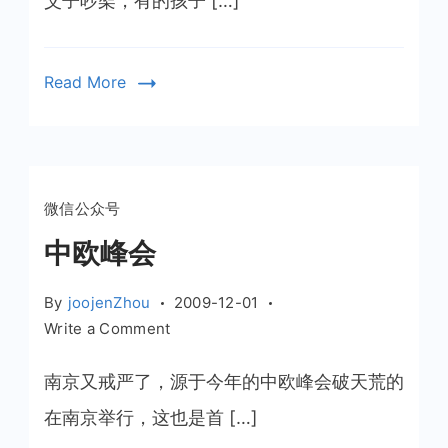
父子吵架，有的孩子 […]
母
只
顾
Read More
上
网
“偷
菜”
13
微信公众号
岁
中欧峰会
女
孩
离
By
joojenZhou
2009-12-01
家
on
Write a Comment
出
中
走
欧
南京又戒严了，源于今年的中欧峰会破天荒的
峰
在南京举行，这也是首 […]
会