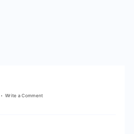
on
Write a Comment
红
楼
梦
之