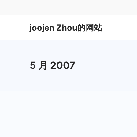
Skip
to
content
joojen Zhou的网站
5 月 2007