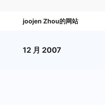
Skip
to
content
joojen Zhou的网站
12 月 2007