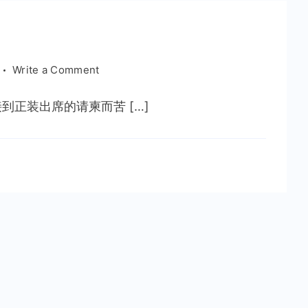
on
Write a Comment
80
后
正装出席的请柬而苦 […]
的
经
典
特
征
【转】