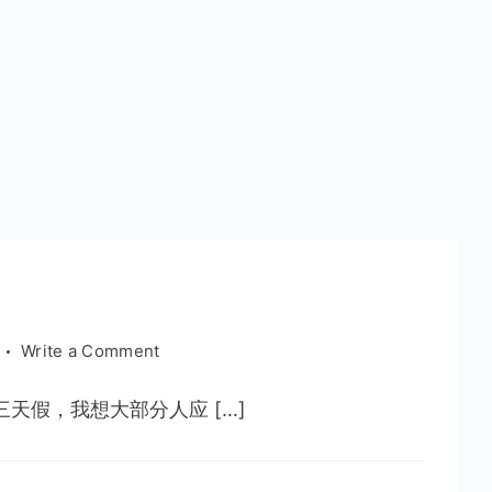
on
Write a Comment
放
假
天假，我想大部分人应 […]
才
快