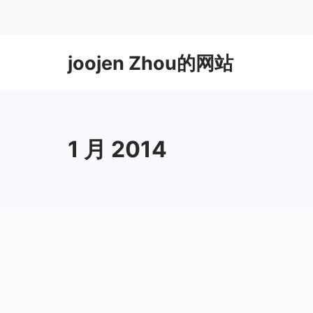
Skip
to
content
joojen Zhou的网站
1 月 2014