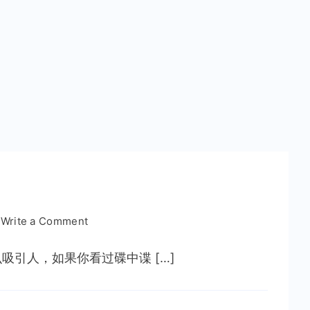
on
Write a Comment
一
触
引人，如果你看过碟中谍 […]
即
发