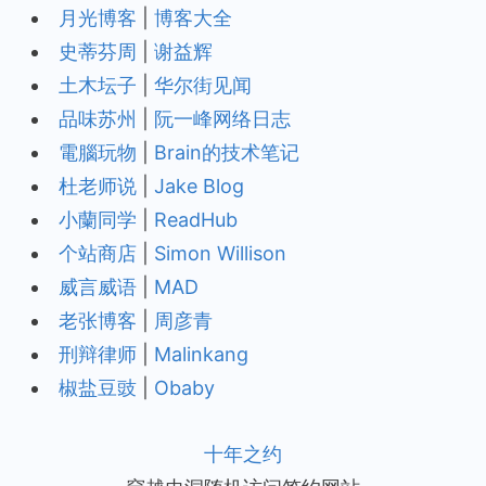
月光博客
|
博客大全
史蒂芬周
|
谢益辉
土木坛子
|
华尔街见闻
品味苏州
|
阮一峰网络日志
電腦玩物
|
Brain的技术笔记
杜老师说
|
Jake Blog
小蘭同学
|
ReadHub
个站商店
|
Simon Willison
威言威语
|
MAD
老张博客
|
周彦青
刑辩律师
|
Malinkang
椒盐豆豉
|
Obaby
十年之约