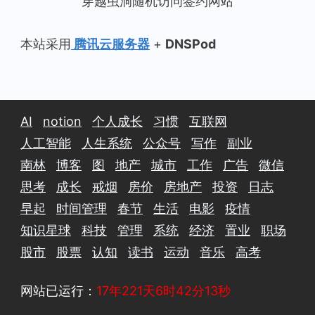
穿越虫洞随机访问签约网站
本站采用
腾讯云服务器
+
DNSPod
AI
notion
个人成长
习惯
互联网
人工智能
人生系统
公众号
写作
副业
南林
博客
图
地产
城市
工作
广告
微信
思考
成长
戒烟
房价
房地产
投资
日志
早起
时间管理
春节
生活
电影
疫情
知识星球
科技
管理
系统
经济
置业
职场
股市
股票
认知
读书
运动
音乐
高考
网站已运行：
17年221天6时42分14秒