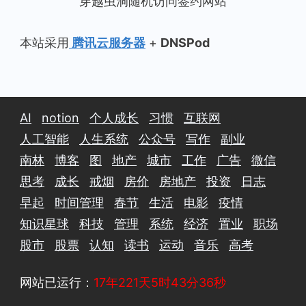
穿越虫洞随机访问签约网站
本站采用
腾讯云服务器
+
DNSPod
AI
notion
个人成长
习惯
互联网
人工智能
人生系统
公众号
写作
副业
南林
博客
图
地产
城市
工作
广告
微信
思考
成长
戒烟
房价
房地产
投资
日志
早起
时间管理
春节
生活
电影
疫情
知识星球
科技
管理
系统
经济
置业
职场
股市
股票
认知
读书
运动
音乐
高考
网站已运行：
17年221天5时43分36秒