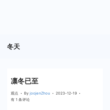
冬天
凛冬已至
观点
By
joojenZhou
2023-12-19
凛
有 1 条评论
冬