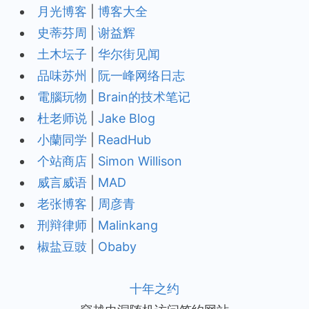
月光博客
|
博客大全
史蒂芬周
|
谢益辉
土木坛子
|
华尔街见闻
品味苏州
|
阮一峰网络日志
電腦玩物
|
Brain的技术笔记
杜老师说
|
Jake Blog
小蘭同学
|
ReadHub
个站商店
|
Simon Willison
威言威语
|
MAD
老张博客
|
周彦青
刑辩律师
|
Malinkang
椒盐豆豉
|
Obaby
十年之约