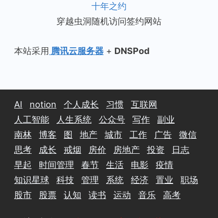
十年之约
穿越虫洞随机访问签约网站
本站采用
腾讯云服务器
+
DNSPod
AI
notion
个人成长
习惯
互联网
人工智能
人生系统
公众号
写作
副业
南林
博客
图
地产
城市
工作
广告
微信
思考
成长
戒烟
房价
房地产
投资
日志
早起
时间管理
春节
生活
电影
疫情
知识星球
科技
管理
系统
经济
置业
职场
股市
股票
认知
读书
运动
音乐
高考