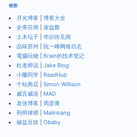
链接
月光博客
|
博客大全
史蒂芬周
|
谢益辉
土木坛子
|
华尔街见闻
品味苏州
|
阮一峰网络日志
電腦玩物
|
Brain的技术笔记
杜老师说
|
Jake Blog
小蘭同学
|
ReadHub
个站商店
|
Simon Willison
威言威语
|
MAD
老张博客
|
周彦青
刑辩律师
|
Malinkang
椒盐豆豉
|
Obaby