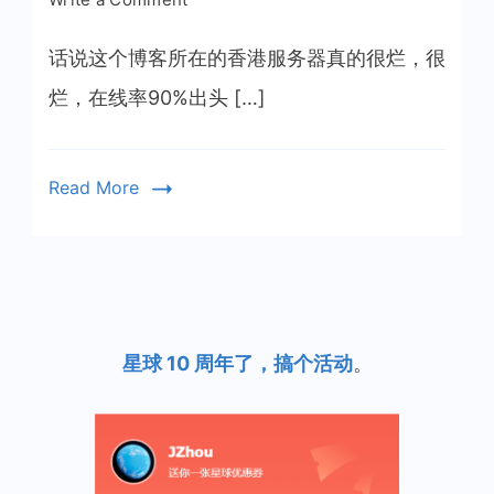
启
用
话说这个博客所在的香港服务器真的很烂，很
又
烂，在线率90%出头 […]
拍
云
存
Read More
储
全
站
CDN
加
速
星球 10 周年了，搞个活动
。