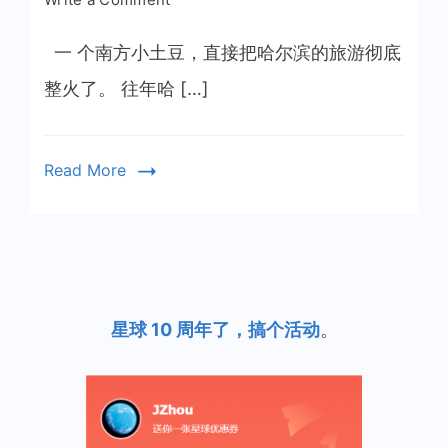
南
方
一 个南方小土豆，直接把哈尔滨的旅游彻底
小
整火了。 往年哈 […]
土
豆
和
Read More
哈
尔
滨
的
冰
火
星球 10 周年了，搞个活动
。
两
重
天