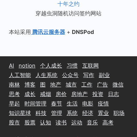
十年之约
穿越虫洞随机访问签约网站
本站采用
腾讯云服务器
+
DNSPod
AI
notion
个人成长
习惯
互联网
人工智能
人生系统
公众号
写作
副业
南林
博客
图
地产
城市
工作
广告
微信
思考
成长
戒烟
房价
房地产
投资
日志
早起
时间管理
春节
生活
电影
疫情
知识星球
科技
管理
系统
经济
置业
职场
股市
股票
认知
读书
运动
音乐
高考