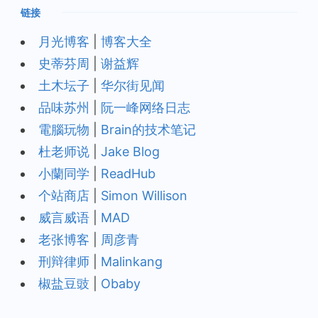
链接
月光博客
|
博客大全
史蒂芬周
|
谢益辉
土木坛子
|
华尔街见闻
品味苏州
|
阮一峰网络日志
電腦玩物
|
Brain的技术笔记
杜老师说
|
Jake Blog
小蘭同学
|
ReadHub
个站商店
|
Simon Willison
威言威语
|
MAD
老张博客
|
周彦青
刑辩律师
|
Malinkang
椒盐豆豉
|
Obaby