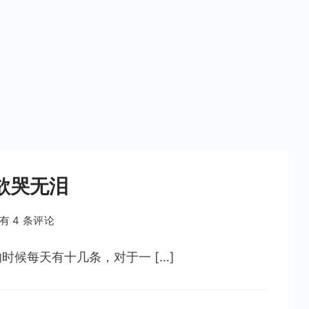
欲哭无泪
现
有 4 条评论
在
的
候每天有十几条，对于一 […]
垃
圾