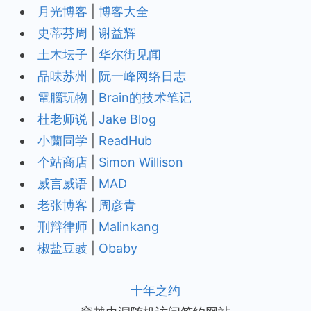
月光博客
|
博客大全
史蒂芬周
|
谢益辉
土木坛子
|
华尔街见闻
品味苏州
|
阮一峰网络日志
電腦玩物
|
Brain的技术笔记
杜老师说
|
Jake Blog
小蘭同学
|
ReadHub
个站商店
|
Simon Willison
威言威语
|
MAD
老张博客
|
周彦青
刑辩律师
|
Malinkang
椒盐豆豉
|
Obaby
十年之约