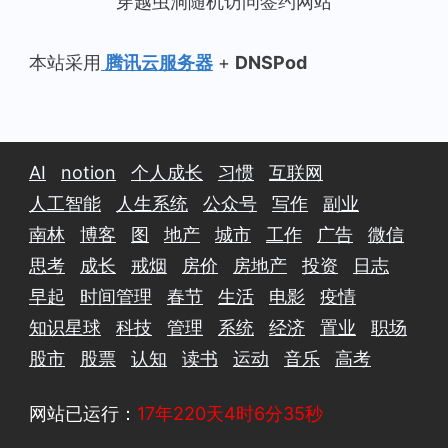
穿越虫洞随机访问签约网站
本站采用
腾讯云服务器
+
DNSPod
AI
notion
个人成长
习惯
互联网
人工智能
人生系统
公众号
写作
副业
南林
博客
图
地产
城市
工作
广告
微信
思考
成长
戒烟
房价
房地产
投资
日志
早起
时间管理
春节
生活
电影
疫情
知识星球
科技
管理
系统
经济
置业
职场
股市
股票
认知
读书
运动
音乐
高考
网站已运行：
17年220天4时6分35秒