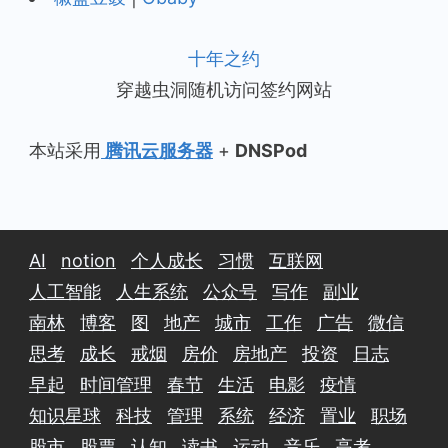
十年之约
穿越虫洞随机访问签约网站
本站采用
腾讯云服务器
+
DNSPod
AI
notion
个人成长
习惯
互联网
人工智能
人生系统
公众号
写作
副业
南林
博客
图
地产
城市
工作
广告
微信
思考
成长
戒烟
房价
房地产
投资
日志
早起
时间管理
春节
生活
电影
疫情
知识星球
科技
管理
系统
经济
置业
职场
股市
股票
认知
读书
运动
音乐
高考