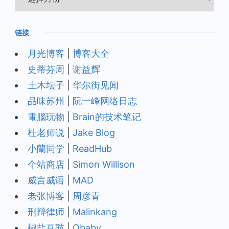
档
链接
月光博客
|
博客大全
史蒂芬周
|
谢益辉
土木坛子
|
华尔街见闻
品味苏州
|
阮一峰网络日志
電腦玩物
|
Brain的技术笔记
杜老师说
|
Jake Blog
小蘭同学
|
ReadHub
个站商店
|
Simon Willison
威言威语
|
MAD
老张博客
|
周彦青
刑辩律师
|
Malinkang
椒盐豆豉
|
Obaby